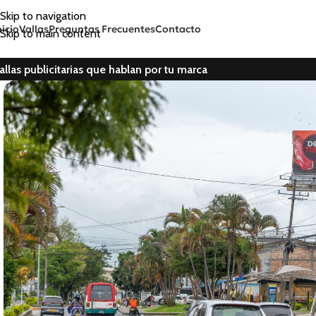
Skip to navigation
nicio
Vallas
Preguntas Frecuentes
Contacto
Skip to main content
allas publicitarias que hablan por tu marca